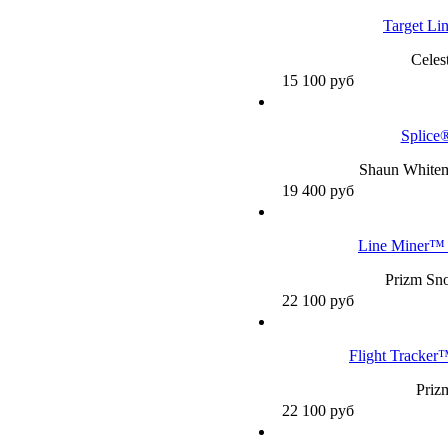
Target Li
Celes
15 100
руб
Splice
Shaun Whitem
19 400
руб
Line Miner™ 
Prizm Sno
22 100
руб
Flight Tracker
Priz
22 100
руб