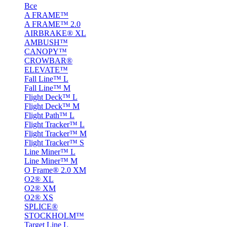
Все
A FRAME™
A FRAME™ 2.0
AIRBRAKE® XL
AMBUSH™
CANOPY™
CROWBAR®
ELEVATE™
Fall Line™ L
Fall Line™ M
Flight Deck™ L
Flight Deck™ M
Flight Path™ L
Flight Tracker™ L
Flight Tracker™ M
Flight Tracker™ S
Line Miner™ L
Line Miner™ M
O Frame® 2.0 XM
O2® XL
O2® XM
O2® XS
SPLICE®
STOCKHOLM™
Target Line L