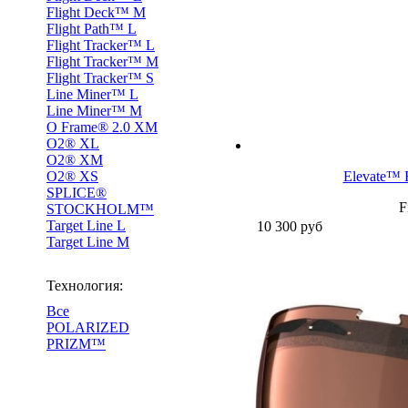
Flight Deck™ M
Flight Path™ L
Flight Tracker™ L
Flight Tracker™ M
Flight Tracker™ S
Line Miner™ L
Line Miner™ M
O Frame® 2.0 XM
O2® XL
O2® XM
O2® XS
Elevate™ 
SPLICE®
F
STOCKHOLM™
Target Line L
10 300
руб
Target Line M
Технология:
Все
POLARIZED
PRIZM™