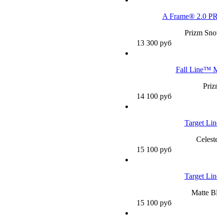
A Frame® 2.0 P
Prizm Sno
13 300
руб
Fall Line™ 
Pri
14 100
руб
Target Li
Celest
15 100
руб
Target Li
Matte B
15 100
руб