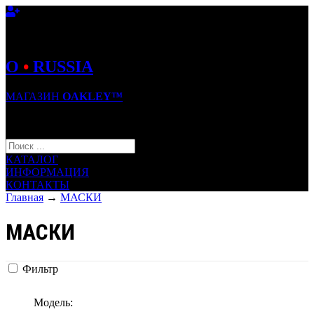
O
•
RUSSIA
МАГАЗИН
OAKLEY™
КОРЗИНА (0)
КАТАЛОГ
ИНФОРМАЦИЯ
КОНТАКТЫ
Главная
→
МАСКИ
МАСКИ
Фильтр
Модель: