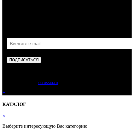
Узнавайте первыми об акциях, скидках и новых
поступлениях!
ПОДПИСАТЬСЯ
Copyright © 2023
o-russia.ru
. Все права защищены.
КАТАЛОГ
×
Выберите интересующую Вас категорию