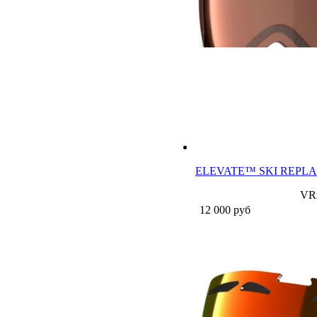
ELEVATE™ SKI REPL
VR2
12 000
руб