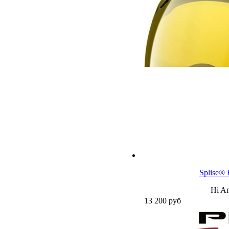
Splise® 
Hi Am
13 200
руб