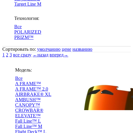
Target Line M
Технология:
Все
POLARIZED
PRIZM™
Сортировать по:
умолчанию
цене
названию
1
2
3
все сразу
←назад
вперед→
Модель:
Все
A FRAME™
A FRAME™ 2.0
AIRBRAKE® XL
AMBUSH™
CANOPY™
CROWBAR®
ELEVATE™
Fall Line™ L
Fall Line™ M
Flight Deck™ L