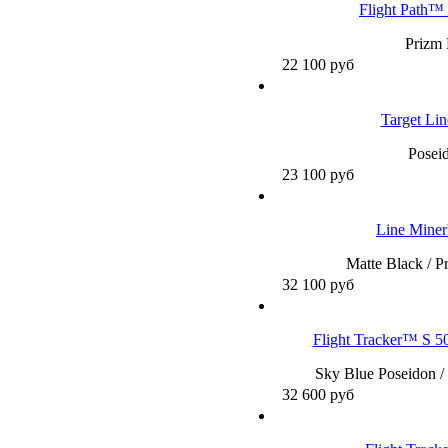
Flight Path™
Prizm 
22 100
руб
Target Li
Posei
23 100
руб
Line Mine
Matte Black / P
32 100
руб
Flight Tracker™ S 5
Sky Blue Poseidon /
32 600
руб