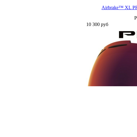
Airbrake™ XL P
P
10 300
руб