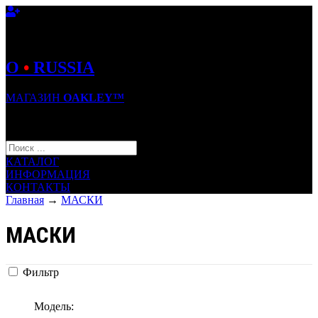
O
•
RUSSIA
МАГАЗИН
OAKLEY™
КОРЗИНА (0)
КАТАЛОГ
ИНФОРМАЦИЯ
КОНТАКТЫ
Главная
→
МАСКИ
МАСКИ
Фильтр
Модель: