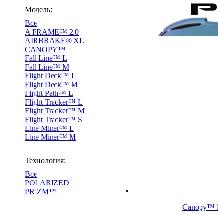
Модель:
Все
A FRAME™ 2.0
AIRBRAKE® XL
CANOPY™
Fall Line™ L
Fall Line™ M
Flight Deck™ L
Flight Deck™ M
Flight Path™ L
Flight Tracker™ L
Flight Tracker™ M
Flight Tracker™ S
Line Miner™ L
Line Miner™ M
Технология:
Все
POLARIZED
PRIZM™
Canopy™ R