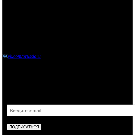
КОНТАКТЫ
Москва, Сколковское шоссе, д31, стр1, ТЦ"СпортХит",
этаж2
(10:00-21:00 без выходных)
shop@o-russia.ru
+7 926 100 59 28
vk.com/orussiaru
Узнавайте первыми об акциях, скидках и новых
поступлениях!
ПОДПИСАТЬСЯ