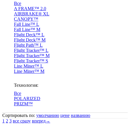
Все
A FRAME™ 2.0
AIRBRAKE® XL
CANOPY™
Fall Line™ L
Fall Line™ M
Flight Deck™ L
Flight Deck™ M
Flight Path™ L
Flight Tracker™ L
Flight Tracker™ M
Flight Tracker™ S
Line Miner™ L
Line Miner™ M
Технология:
Все
POLARIZED
PRIZM™
Сортировать по:
умолчанию
цене
названию
1
2
3
все сразу
вперед→