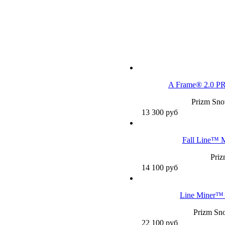
A Frame® 2.0 P
Prizm Sno
13 300
руб
Fall Line™ 
Pri
14 100
руб
Line Miner™ 
Prizm Sno
22 100
руб