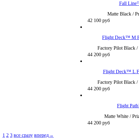
Fall Lin
Matte Black / P
42 100
руб
Flight Deck™ M F
Factory Pilot Black 
44 200
руб
Flight Deck™ L F
Factory Pilot Black 
44 200
руб
Flight Pa
Matte White / Pr
44 200
руб
1
2
3
все сразу
вперед→