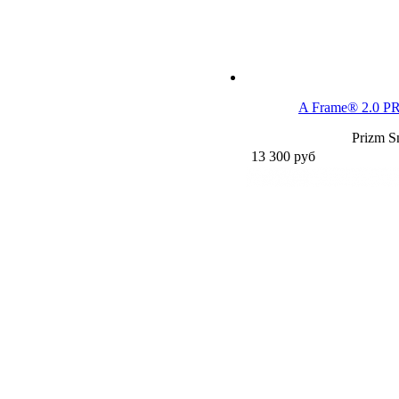
A Frame® 2.0 P
Prizm S
13 300
руб