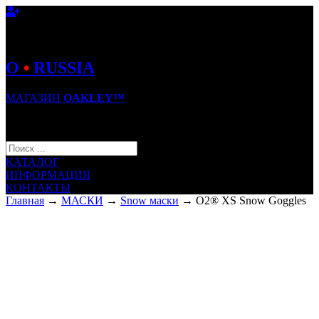
O
•
RUSSIA
МАГАЗИН
OAKLEY™
КОРЗИНА (0)
КАТАЛОГ
ИНФОРМАЦИЯ
КОНТАКТЫ
Главная
→
МАСКИ
→
Snow маски
→ O2® XS Snow Goggles