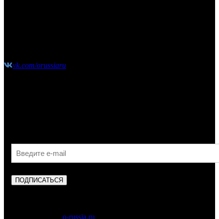
этаж2
(10:00-21:00 без выходных)
shop@o-russia.ru
+7 926 100 59 28
vk.com/orussiaru
Узнавайте первыми об акциях, скидках и новых
поступлениях!
ПОДПИСАТЬСЯ
Copyright © 2023
o-russia.ru
. Все права защищены.