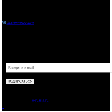
shop@o-russia.ru
+7 926 100 59 28
vk.com/orussiaru
Узнавайте первыми об акциях, скидках и новых
поступлениях!
ПОДПИСАТЬСЯ
Copyright © 2023
o-russia.ru
. Все права защищены.