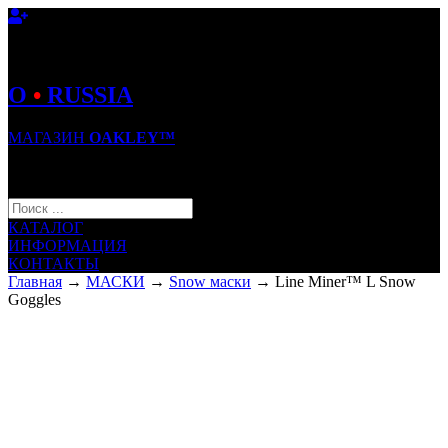
O
•
RUSSIA
МАГАЗИН
OAKLEY™
КОРЗИНА (0)
КАТАЛОГ
ИНФОРМАЦИЯ
КОНТАКТЫ
Главная
→
МАСКИ
→
Snow маски
→ Line Miner™ L Snow
Goggles