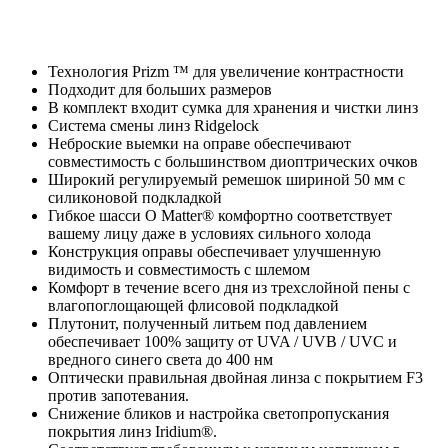
Технология Prizm ™ для увеличение контрастности
Подходит для больших размеров
В комплект входит сумка для хранения и чистки линз
Система смены линз Ridgelock
Неброские выемки на оправе обеспечивают
совместимость с большинством диоптрических очков
Широкий регулируемый ремешок шириной 50 мм с
силиконовой подкладкой
Гибкое шасси O Matter® комфортно соответствует
вашему лицу даже в условиях сильного холода
Конструкция оправы обеспечивает улучшенную
видимость и совместимость с шлемом
Комфорт в течение всего дня из трехслойной пены с
влагопоглощающей флисовой подкладкой
Плутонит, полученный литьем под давлением
обеспечивает 100% защиту от UVA / UVB / UVC и
вредного синего света до 400 нм
Оптически правильная двойная линза с покрытием F3
против запотевания.
Снижение бликов и настройка светопропускания
покрытия линз Iridium®.