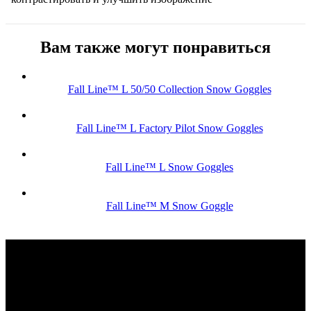
Вам также могут понравиться
Fall Line™ L 50/50 Collection Snow Goggles
Fall Line™ L Factory Pilot Snow Goggles
Fall Line™ L Snow Goggles
Fall Line™ M Snow Goggle
КОНТАКТЫ
Москва, Сколковское шоссе, д31, стр1, ТЦ"СпортХит",
этаж2
(10:00-21:00 без выходных)