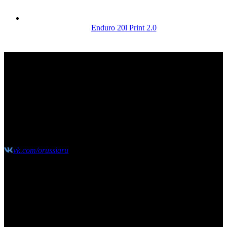
Enduro 20l Print 2.0
КОНТАКТЫ
Москва, Сколковское шоссе, д31, стр1, ТЦ"СпортХит",
этаж2
(10:00-21:00 без выходных)
shop@o-russia.ru
+7 926 100 59 28
vk.com/orussiaru
Узнавайте первыми об акциях, скидках и новых
поступлениях!