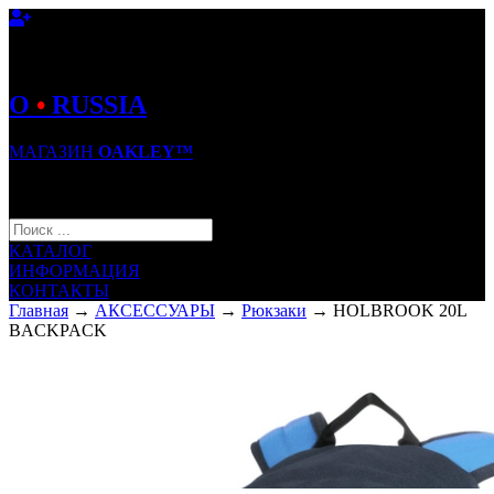
O
•
RUSSIA
МАГАЗИН
OAKLEY™
КОРЗИНА (0)
КАТАЛОГ
ИНФОРМАЦИЯ
КОНТАКТЫ
Главная
→
АКСЕССУАРЫ
→
Рюкзаки
→ HOLBROOK 20L
BACKPACK