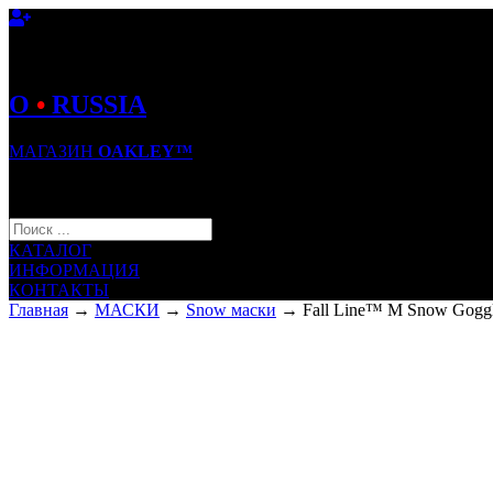
O
•
RUSSIA
МАГАЗИН
OAKLEY™
КОРЗИНА (0)
КАТАЛОГ
ИНФОРМАЦИЯ
КОНТАКТЫ
Главная
→
МАСКИ
→
Snow маски
→ Fall Line™ M Snow Gogg