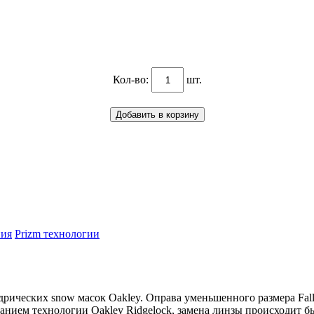
Кол-во:
шт.
ния
Prizm теxнологии
ндрических snow масок
Oakley
.
Оправа уменьшенного размера Fall
анием технологии Oakley Ridgelock, замена линзы происходит бы