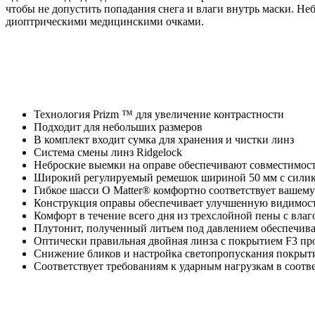
чтобы не допустить попадания снега и влаги внутрь маски.
Неб
диоптрическими медицинскими очками
.
Технология Prizm ™ для увеличение контрастности
Подходит для небольших размеров
В комплект входит сумка для хранения и чистки линз
Система смены линз Ridgelock
Неброские выемки на оправе обеспечивают совместимос
Широкий регулируемый ремешок шириной 50 мм с силик
Гибкое шасси O Matter® комфортно соответствует вашему
Конструкция оправы обеспечивает улучшенную видимост
Комфорт в течение всего дня из трехслойной пены с вл
Плутонит, полученный литьем под давлением обеспечива
Оптически правильная двойная линза с покрытием F3 про
Снижение бликов и настройка светопропускания покрыти
Соответствует требованиям к ударным нагрузкам в соотв