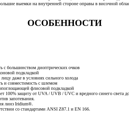
ольшие выемки на внутренней стороне оправы в височной обла
ОСОБЕННОСТИ
ть с большинством диоптрических очков
оновой подкладкой
 лицу даже в условиях сильного холода
ь и совместимость с шлемом
агопоглощающей флисовой подкладкой
ет 100% защиту от UVA / UVB / UVC и вредного синего света до
тив запотевания.
я линз Iridium®.
етствии со стандартами ANSI Z87.1 и EN 166.