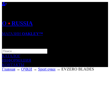
O
•
RUSSIA
МАГАЗИН
OAKLEY™
КОРЗИНА (0)
КАТАЛОГ
ИНФОРМАЦИЯ
КОНТАКТЫ
Главная
→
ОЧКИ
→
Sport очки
→ EVZERO BLADES