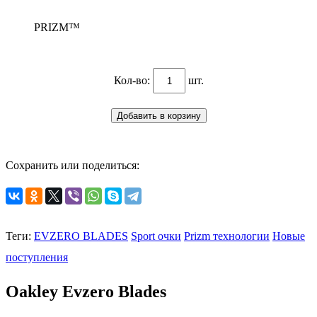
PRIZM™
Кол-во:
шт.
Сохранить или поделиться:
Теги:
EVZERO BLADES
Sport очки
Prizm технологии
Новые
поступления
Oakley
Evzero Blades