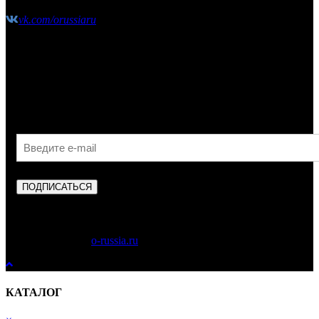
vk.com/orussiaru
Узнавайте первыми об акциях, скидках и новых
поступлениях!
ПОДПИСАТЬСЯ
Copyright © 2023
o-russia.ru
. Все права защищены.
КАТАЛОГ