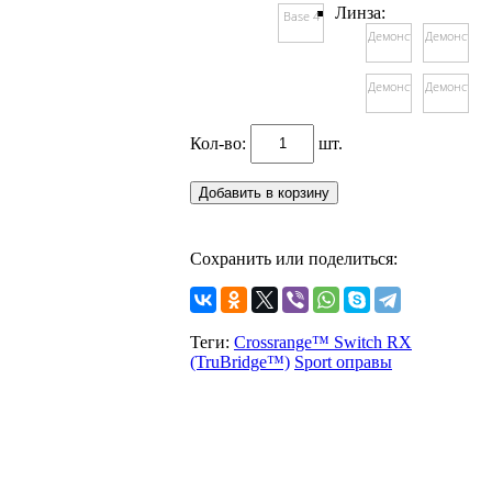
Линза:
Base 4
Демонстрационная
Демонстра
Демонстрационная
Демонстра
Кол-во:
шт.
Сохранить или поделиться:
Теги:
Crossrange™ Switch RX
(TruBridge™)
Sport оправы