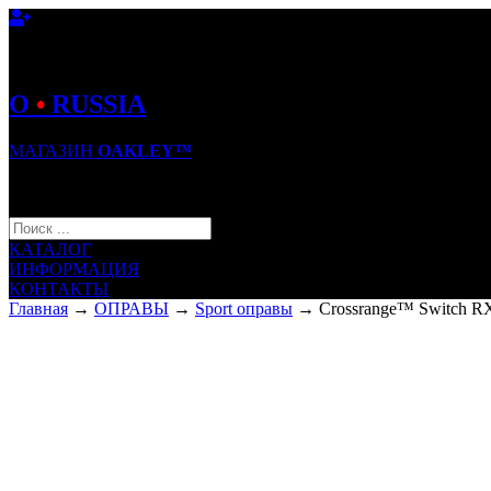
O
•
RUSSIA
МАГАЗИН
OAKLEY™
КОРЗИНА (0)
КАТАЛОГ
ИНФОРМАЦИЯ
КОНТАКТЫ
Главная
→
ОПРАВЫ
→
Sport оправы
→ Crossrange™ Switch RX