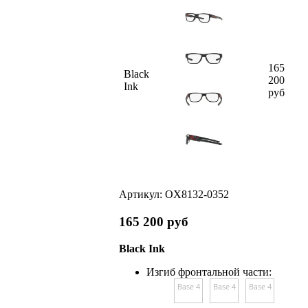
165
Black
200
Ink
руб
Артикул:
OX8132-0352
165 200
руб
Black Ink
Изгиб фронтальной части:
Base 4
Base 4
Base 4