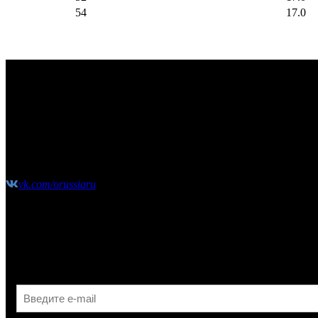
54
17.0
КОНТАКТЫ
Москва, Сколковское шоссе, д31, стр1, ТЦ"СпортХит", эта
(10:00-21:00 без выходных)
shop@o-russia.ru
+7 926 100 59 28
vk.com/orussiaru
Узнавайте первыми об акциях, скидках и новых поступления