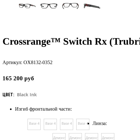
Crossrange™ Switch Rx (Trub
Артикул:
OX8132-0352
165 200
руб
Black Ink
ЦВЕТ:
Изгиб фронтальной части:
Линза:
Base 4
Base 4
Base 4
Base 4
Демонстрационная
Демонстрационная
Демонстрационная
Демонстрационная