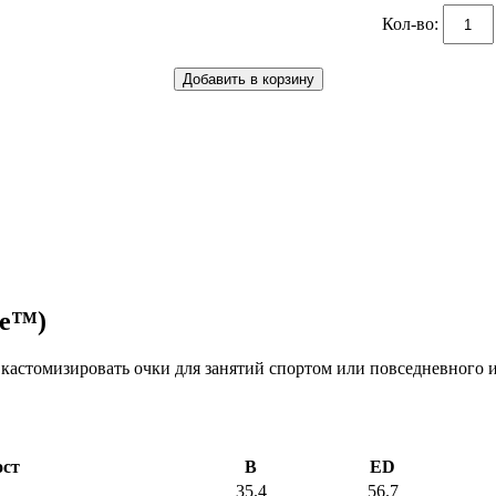
Кол-во:
ge™)
кастомизировать очки для занятий спортом или повседневного и
ост
B
ED
35.4
56.7