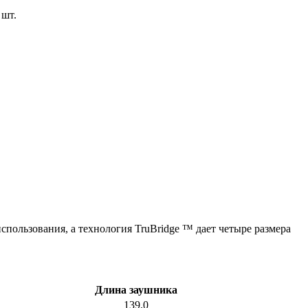
шт.
спользования, а технология TruBridge ™ дает четыре размера
Длина заушника
139.0