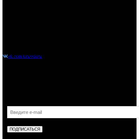
КОНТАКТЫ
Москва, Сколковское шоссе, д31, стр1, ТЦ"СпортХит",
этаж2
(10:00-21:00 без выходных)
shop@o-russia.ru
+7 926 100 59 28
vk.com/orussiaru
Узнавайте первыми об акциях, скидках и новых
поступлениях!
ПОДПИСАТЬСЯ