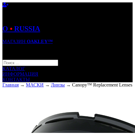
O
•
RUSSIA
МАГАЗИН
OAKLEY™
КОРЗИНА (0)
КАТАЛОГ
ИНФОРМАЦИЯ
КОНТАКТЫ
Главная
→
МАСКИ
→
Линзы
→ Canopy™ Replacement Lenses