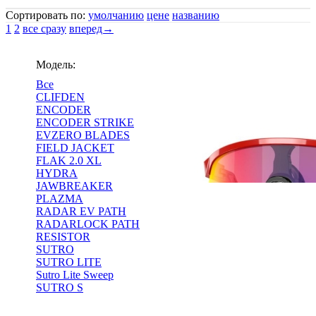
Сортировать по:
умолчанию
цене
названию
1
2
все сразу
вперед→
Модель:
Все
CLIFDEN
ENCODER
ENCODER STRIKE
EVZERO BLADES
FIELD JACKET
FLAK 2.0 XL
HYDRA
JAWBREAKER
PLAZMA
RADAR EV PATH
RADARLOCK PATH
RESISTOR
SUTRO
SUTRO LITE
Sutro Lite Sweep
SUTRO S