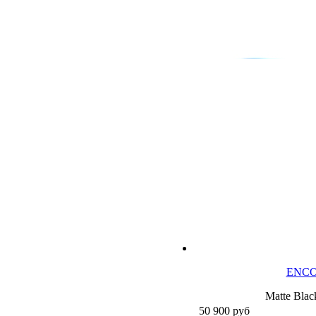
ENCO
Matte Blac
50 900
руб