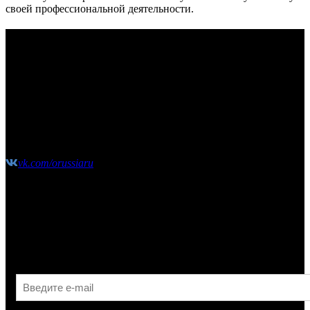
своей профессиональной деятельности.
КОНТАКТЫ
Москва, Сколковское шоссе, д31, стр1, ТЦ"СпортХит",
этаж2
(10:00-21:00 без выходных)
shop@o-russia.ru
+7 926 100 59 28
vk.com/orussiaru
Узнавайте первыми об акциях, скидках и новых
поступлениях!