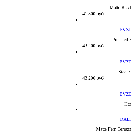
Matte Black
41 800
руб
EVZ
Polished 
43 200
руб
EVZ
Steel 
43 200
руб
EVZ
Нет
RAD
Matte Fern Terraz