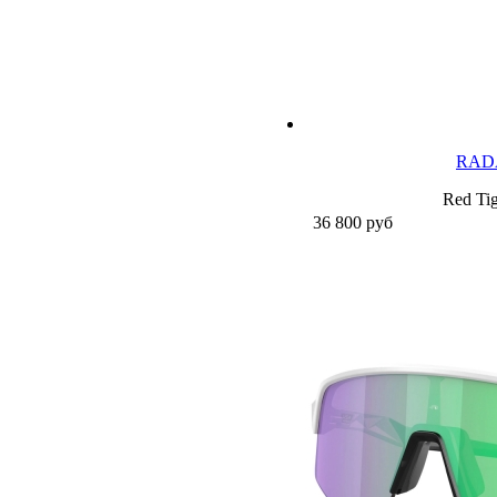
RAD
Red Tig
36 800
руб