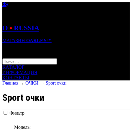
O
•
RUSSIA
МАГАЗИН
OAKLEY™
КОРЗИНА (0)
КАТАЛОГ
ИНФОРМАЦИЯ
КОНТАКТЫ
Главная
→
ОЧКИ
→
Sport очки
Sport очки
Фильтр
Модель: