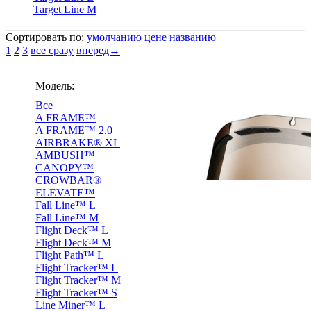
Target Line M
Сортировать по:
умолчанию
цене
названию
1
2
3
все сразу
вперед→
Модель:
Все
A FRAME™
A FRAME™ 2.0
AIRBRAKE® XL
AMBUSH™
CANOPY™
CROWBAR®
ELEVATE™
Fall Line™ L
Fall Line™ M
Flight Deck™ L
Flight Deck™ M
Flight Path™ L
Flight Tracker™ L
Flight Tracker™ M
Flight Tracker™ S
Line Miner™ L