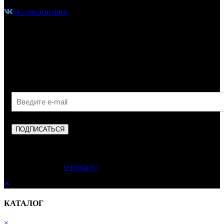
vk.com/orussiaru
Узнавайте первыми об акциях, скидках и новых
поступлениях!
ПОДПИСАТЬСЯ
Copyright © 2023
o-russia.ru
. Все права защищены.
КАТАЛОГ
×