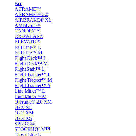
Все
A FRAME™
A FRAME™ 2.0
AIRBRAKE® XL
AMBUSH™
CANOPY™
CROWBAR®
ELEVATE™
Fall Line™ L
Fall Line™ M
Flight Deck™ L
Flight Deck™ M
Flight Path™ L
Flight Tracker™ L
Flight Tracker™ M
Flight Tracker™ S
Line Miner™ L
Line Miner™ M
O Frame® 2.0 XM
O2® XL
O2® XM
O2® XS
SPLICE®
STOCKHOLM™
Target Line L