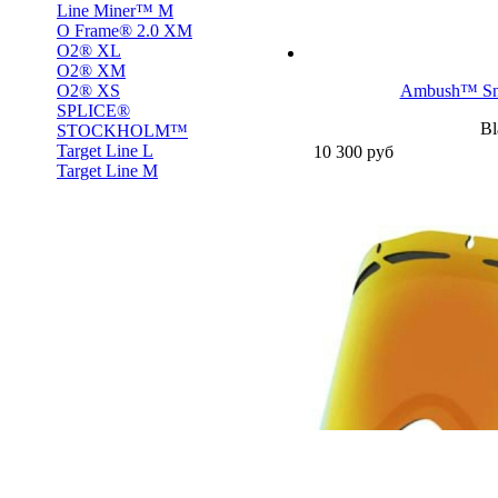
Line Miner™ M
O Frame® 2.0 XM
O2® XL
O2® XM
O2® XS
Ambush™ Sno
SPLICE®
Bl
STOCKHOLM™
Target Line L
10 300
руб
Target Line M