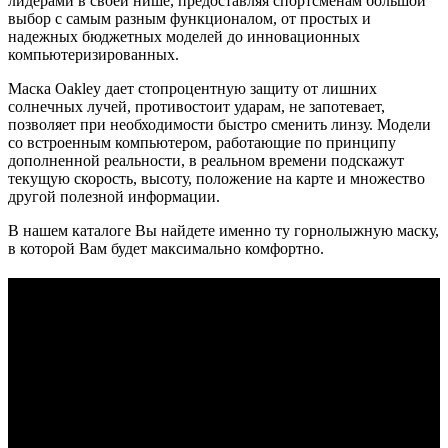
лидерами в своей нише, предоставляя спортсменам большой
выбор с самым разным функционалом, от простых и
надежных бюджетных моделей до инновационных
компьютеризированных.
Маска Oakley дает стопроцентную защиту от лишних
солнечных лучей, противостоит ударам, не запотевает,
позволяет при необходимости быстро сменить линзу. Модели
со встроенным компьютером, работающие по принципу
дополненной реальности, в реальном времени подскажут
текущую скорость, высоту, положение на карте и множество
другой полезной информации.
В нашем каталоге Вы найдете именно ту горнолыжную маску,
в которой Вам будет максимально комфортно.
КОНТАКТЫ
Москва, Сколковское шоссе, д31, стр1, ТЦ"СпортХит",
этаж2
(10:00-21:00 без выходных)
shop@o-russia.ru
+7 926 100 59 28