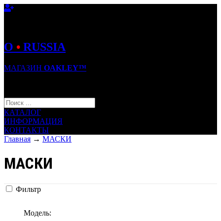
O
•
RUSSIA
МАГАЗИН
OAKLEY™
КОРЗИНА (0)
КАТАЛОГ
ИНФОРМАЦИЯ
КОНТАКТЫ
Главная
→
МАСКИ
МАСКИ
Фильтр
Модель: