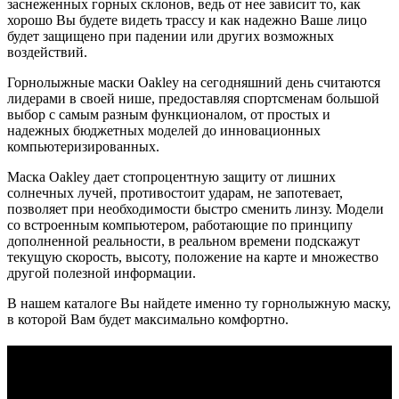
заснеженных горных склонов, ведь от нее зависит то, как
хорошо Вы будете видеть трассу и как надежно Ваше лицо
будет защищено при падении или других возможных
воздействий.
Горнолыжные маски Oakley на сегодняшний день считаются
лидерами в своей нише, предоставляя спортсменам большой
выбор с самым разным функционалом, от простых и
надежных бюджетных моделей до инновационных
компьютеризированных.
Маска Oakley дает стопроцентную защиту от лишних
солнечных лучей, противостоит ударам, не запотевает,
позволяет при необходимости быстро сменить линзу. Модели
со встроенным компьютером, работающие по принципу
дополненной реальности, в реальном времени подскажут
текущую скорость, высоту, положение на карте и множество
другой полезной информации.
В нашем каталоге Вы найдете именно ту горнолыжную маску,
в которой Вам будет максимально комфортно.
КОНТАКТЫ
Москва, Сколковское шоссе, д31, стр1, ТЦ"СпортХит",