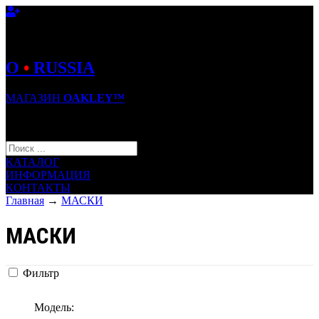
O
•
RUSSIA
МАГАЗИН
OAKLEY™
КОРЗИНА (0)
КАТАЛОГ
ИНФОРМАЦИЯ
КОНТАКТЫ
Главная
→
МАСКИ
МАСКИ
Фильтр
Модель: