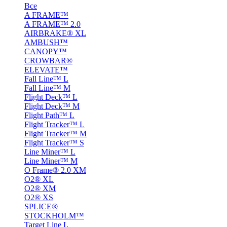
Все
A FRAME™
A FRAME™ 2.0
AIRBRAKE® XL
AMBUSH™
CANOPY™
CROWBAR®
ELEVATE™
Fall Line™ L
Fall Line™ M
Flight Deck™ L
Flight Deck™ M
Flight Path™ L
Flight Tracker™ L
Flight Tracker™ M
Flight Tracker™ S
Line Miner™ L
Line Miner™ M
O Frame® 2.0 XM
O2® XL
O2® XM
O2® XS
SPLICE®
STOCKHOLM™
Target Line L