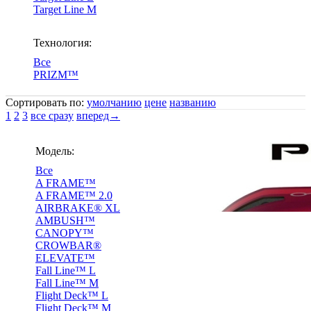
Target Line M
Технология:
Все
PRIZM™
Сортировать по:
умолчанию
цене
названию
1
2
3
все сразу
вперед→
Модель:
Все
A FRAME™
A FRAME™ 2.0
AIRBRAKE® XL
AMBUSH™
CANOPY™
CROWBAR®
ELEVATE™
Fall Line™ L
Fall Line™ M
Flight Deck™ L
Flight Deck™ M