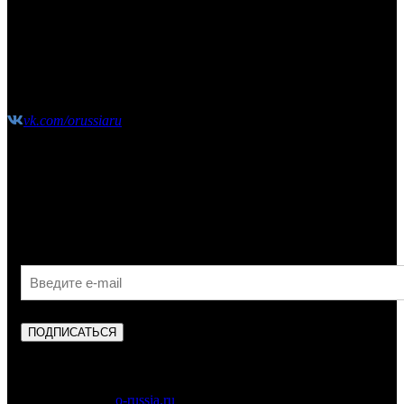
этаж2
(10:00-21:00 без выходных)
shop@o-russia.ru
+7 926 100 59 28
vk.com/orussiaru
Узнавайте первыми об акциях, скидках и новых
поступлениях!
ПОДПИСАТЬСЯ
Copyright © 2023
o-russia.ru
. Все права защищены.