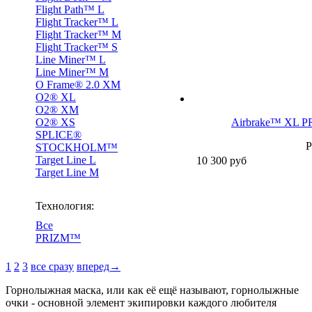
Flight Path™ L
Flight Tracker™ L
Flight Tracker™ M
Flight Tracker™ S
Line Miner™ L
Line Miner™ M
O Frame® 2.0 XM
O2® XL
O2® XM
O2® XS
Airbrake™ XL P
SPLICE®
P
STOCKHOLM™
Target Line L
10 300
руб
Target Line M
Технология:
Все
PRIZM™
1
2
3
все сразу
вперед→
Горнолыжная маска, или как её ещё называют, горнолыжные
очки - основной элемент экипировки каждого любителя