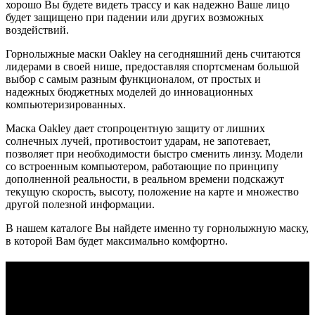
хорошо Вы будете видеть трассу и как надежно Ваше лицо
будет защищено при падении или других возможных
воздействий.
Горнолыжные маски Oakley на сегодняшний день считаются
лидерами в своей нише, предоставляя спортсменам большой
выбор с самым разным функционалом, от простых и
надежных бюджетных моделей до инновационных
компьютеризированных.
Маска Oakley дает стопроцентную защиту от лишних
солнечных лучей, противостоит ударам, не запотевает,
позволяет при необходимости быстро сменить линзу. Модели
со встроенным компьютером, работающие по принципу
дополненной реальности, в реальном времени подскажут
текущую скорость, высоту, положение на карте и множество
другой полезной информации.
В нашем каталоге Вы найдете именно ту горнолыжную маску,
в которой Вам будет максимально комфортно.
КОНТАКТЫ
Москва, Сколковское шоссе, д31, стр1, ТЦ"СпортХит",
этаж2