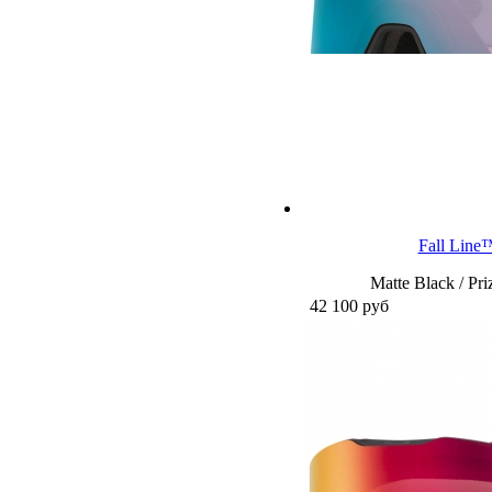
Fall Lin
Matte Black / Pr
42 100
руб