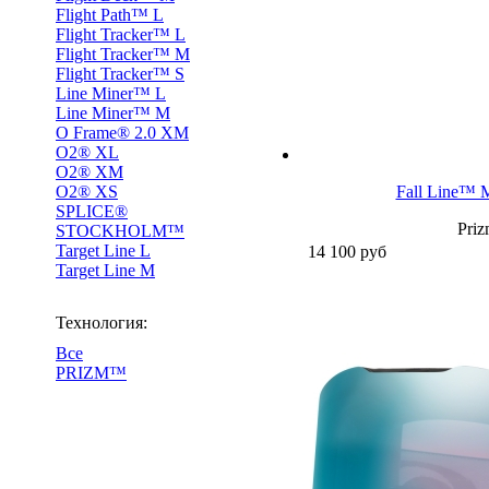
Flight Path™ L
Flight Tracker™ L
Flight Tracker™ M
Flight Tracker™ S
Line Miner™ L
Line Miner™ M
O Frame® 2.0 XM
O2® XL
O2® XM
O2® XS
Fall Line™ 
SPLICE®
Pri
STOCKHOLM™
Target Line L
14 100
руб
Target Line M
Технология:
Все
PRIZM™