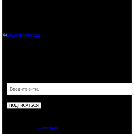
(10:00-21:00 без выходных)
shop@o-russia.ru
+7 926 100 59 28
vk.com/orussiaru
Узнавайте первыми об акциях, скидках и новых
поступлениях!
ПОДПИСАТЬСЯ
Copyright © 2023
o-russia.ru
. Все права защищены.