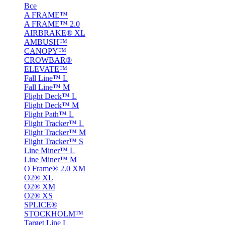
Все
A FRAME™
A FRAME™ 2.0
AIRBRAKE® XL
AMBUSH™
CANOPY™
CROWBAR®
ELEVATE™
Fall Line™ L
Fall Line™ M
Flight Deck™ L
Flight Deck™ M
Flight Path™ L
Flight Tracker™ L
Flight Tracker™ M
Flight Tracker™ S
Line Miner™ L
Line Miner™ M
O Frame® 2.0 XM
O2® XL
O2® XM
O2® XS
SPLICE®
STOCKHOLM™
Target Line L