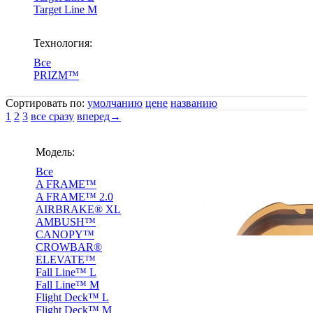
Target Line M
Технология:
Все
PRIZM™
Сортировать по:
умолчанию
цене
названию
1
2
3
все сразу
вперед→
Модель:
Все
A FRAME™
A FRAME™ 2.0
AIRBRAKE® XL
AMBUSH™
CANOPY™
CROWBAR®
ELEVATE™
Fall Line™ L
Fall Line™ M
Flight Deck™ L
Flight Deck™ M