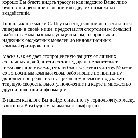
хорошо Вы будете видеть трассу и как надежно Ваше лицо
будет защищено при падении или других возможных
воздействий.
Горнолыжные маски Oakley на сегодняшний день считаются
лидерами в своей нише, предоставляя спортсменам большой
выбор с самым разным функционалом, от простых и
надежных бюджетных моделей до инновационных
компьютеризированных.
Маска Oakley дает стопроцентную защиту от лишних
солнечных лучей, противостоит ударам, не запотевает,
позволяет при необходимости быстро сменить линзу. Модели
со встроенным компьютером, работающие по принципу
дополненной реальности, в реальном времени подскажут
текущую скорость, высоту, положение на карте и множество
другой полезной информации.
В нашем каталоге Вы найдете именно ту горнолыжную маску,
в которой Вам будет максимально комфортно.
КОНТАКТЫ
Москва, Сколковское шоссе, д31, стр1, ТЦ"СпортХит",
этаж2