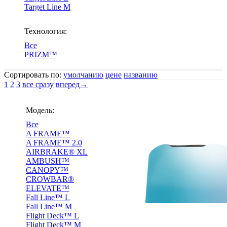
Target Line M
Технология:
Все
PRIZM™
Сортировать по:
умолчанию
цене
названию
1
2
3
все сразу
вперед→
Модель:
Все
A FRAME™
A FRAME™ 2.0
AIRBRAKE® XL
AMBUSH™
CANOPY™
CROWBAR®
ELEVATE™
Fall Line™ L
Fall Line™ M
Flight Deck™ L
Flight Deck™ M