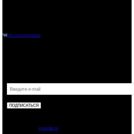
(10:00-21:00 без выходных)
shop@o-russia.ru
+7 926 100 59 28
vk.com/orussiaru
Узнавайте первыми об акциях, скидках и новых
поступлениях!
ПОДПИСАТЬСЯ
Copyright © 2023
o-russia.ru
. Все права защищены.