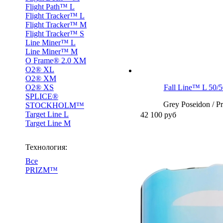
Flight Path™ L
Flight Tracker™ L
Flight Tracker™ M
Flight Tracker™ S
Line Miner™ L
Line Miner™ M
O Frame® 2.0 XM
O2® XL
O2® XM
O2® XS
Fall Line™ L 50/5
SPLICE®
Grey Poseidon / P
STOCKHOLM™
Target Line L
42 100
руб
Target Line M
Технология:
Все
PRIZM™