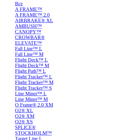
Все
A FRAME™
A FRAME™ 2.0
AIRBRAKE® XL
AMBUSH™
CANOPY™
CROWBAR®
ELEVATE™
Fall Line™ L
Fall Line™ M
Flight Deck™ L
Flight Deck™ M
Flight Path™ L
Flight Tracker™ L
Flight Tracker™ M
Flight Tracker™ S
Line Miner™ L
Line Miner™ M
O Frame® 2.0 XM
O2® XL
O2® XM
O2® XS
SPLICE®
STOCKHOLM™
Target Line L