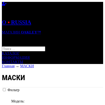
O
•
RUSSIA
МАГАЗИН
OAKLEY™
КОРЗИНА (0)
КАТАЛОГ
ИНФОРМАЦИЯ
КОНТАКТЫ
Главная
→
МАСКИ
МАСКИ
Фильтр
Модель: